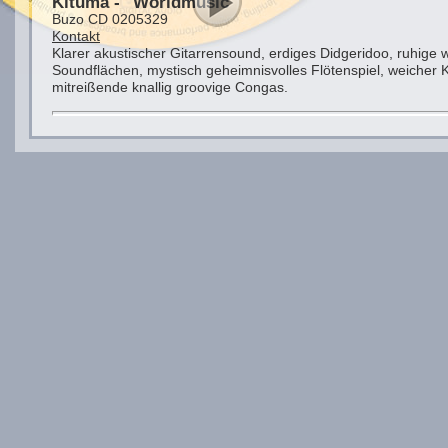
Kituma - "Worldmusic"
Buzo CD 0205329
Kontakt
Klarer akustischer Gitarrensound, erdiges Didgeridoo, ruhige 
Soundflächen, mystisch geheimnisvolles Flötenspiel, weicher
mitreißende knallig groovige Congas.