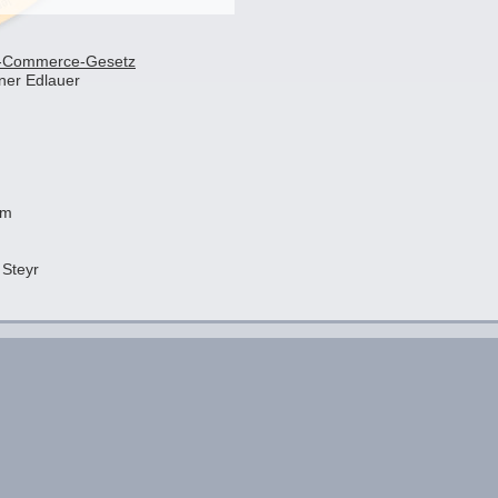
1 E-Commerce-Gesetz
ner Edlauer
om
 Steyr