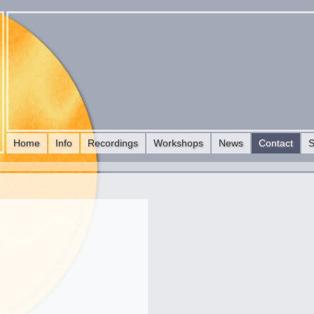
Home
Info
Recordings
Workshops
News
Contact
S