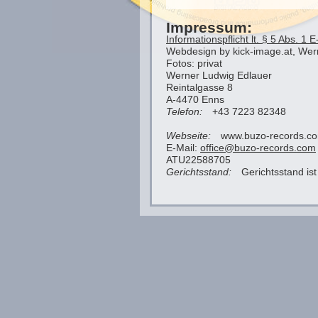
Impressum
:
Informationspflicht lt. § 5 Abs. 
Webdesign by
kick-image.at, Wer
Fotos: privat
Werner Ludwig Edlauer
Reintalgasse 8
A-4470 Enns
Telefon:
+43 7223 82348
Webseite:
www.buzo-records.c
E-Mail:
office@buzo-records.com
ATU22588705
Gerichtsstand:
Gerichtsstand ist